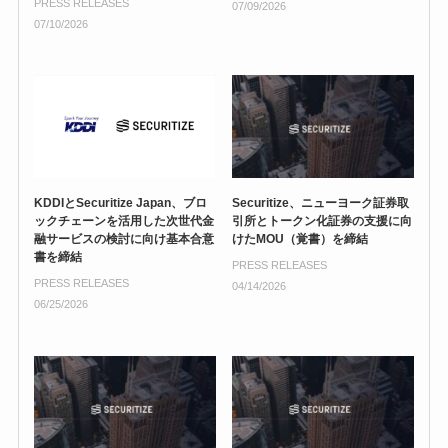
PRESS RELEASES
07/09/2026
07/10/2026
KDDIとSecuritize Japan、ブロ
Securitize、ニューヨーク証券取
ックチェーンを活用した次世代金
引所とトークン化証券の支援に向
融サービスの検討に向け基本合意
けたMOU（覚書）を締結
書を締結
PRESS RELEASES
PRESS RELEASES
04/14/2026
06/25/2026