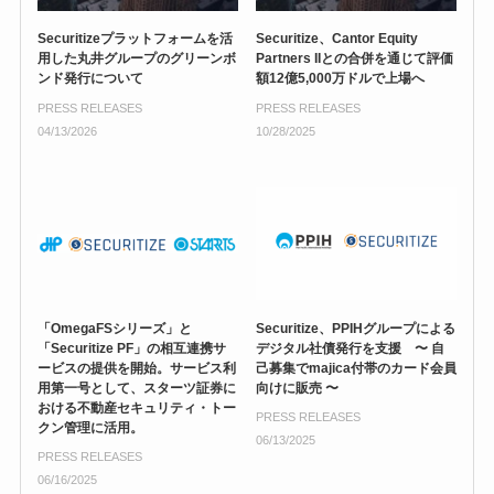
Securitizeプラットフォームを活
Securitize、Cantor Equity
用した丸井グループのグリーンボ
Partners IIとの合併を通じて評価
ンド発行について
額12億5,000万ドルで上場へ
PRESS RELEASES
PRESS RELEASES
04/13/2026
10/28/2025
「OmegaFSシリーズ」と
Securitize、PPIHグループによる
「Securitize PF」の相互連携サ
デジタル社債発行を支援 〜 自
ービスの提供を開始。サービス利
己募集でmajica付帯のカード会員
用第一号として、スターツ証券に
向けに販売 〜
おける不動産セキュリティ・トー
PRESS RELEASES
クン管理に活用。
06/13/2025
PRESS RELEASES
06/16/2025