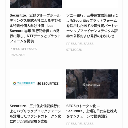
Securitize、近鉄グループホール
ソニー銀行、三井住友信託銀行に
ディングス株式会社によるデジタ
よるSecuritizeプラットフォーム
ル特典付個人向け社債「Les
を活用した米ドル建投資パートナ
Saveurs 志摩 運行記念債」の発
ーシップファイナンスデジタル証
行に際し、NTTデータとプラット
券の公募および発行のお知らせ
フォームを提供
PRESS RELEASES
PRESS RELEASES
07/13/2026
07/24/2026
Securitize、三井住友信託銀行に
SECZのトークン化 ―
よるパブリックブロックチェーン
Securitize、上場初日に自社株式
を活用したファンドのトークン化
をオンチェーンで提供開始
に向けた実証実験を支援
PRESS RELEASES