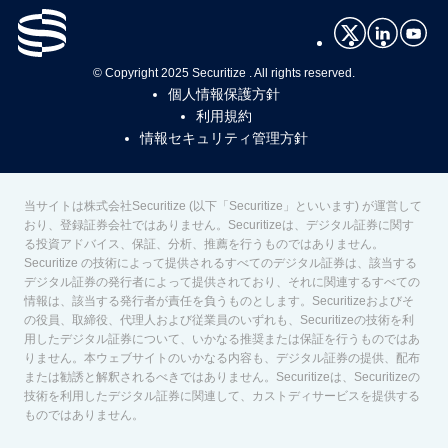
©
Copyright 2025 Securitize . All rights reserved.
個人情報保護方針
利用規約
情報セキュリティ管理方針
当サイトは株式会社Securitize (以下「Securitize」といいます) が運営して
おり、登録証券会社ではありません。Securitizeは、デジタル証券に関す
る投資アドバイス、保証、分析、推薦を行うものではありません。
Securitize の技術によって提供されるすべてのデジタル証券は、該当する
デジタル証券の発行者によって提供されており、それに関連するすべての
情報は、該当する発行者が責任を負うものとします。Securitizeおよびそ
の役員、取締役、代理人および従業員のいずれも、Securitizeの技術を利
用したデジタル証券について、いかなる推奨または保証を行うものではあ
りません。本ウェブサイトのいかなる内容も、デジタル証券の提供、配布
または勧誘と解釈されるべきではありません。Securitizeは、Securitizeの
技術を利用したデジタル証券に関連して、カストディサービスを提供する
ものではありません。